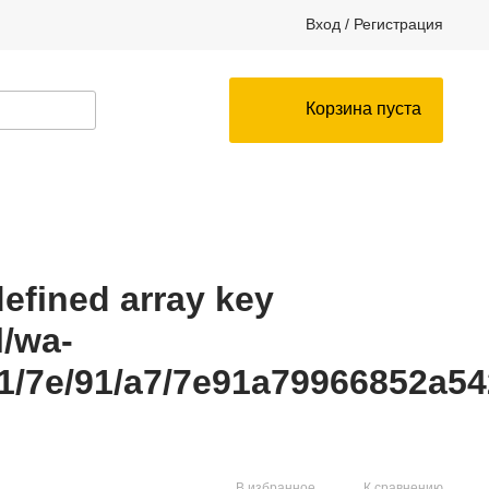
Вход
/
Регистрация
Корзина пуста
fined array key
l/wa-
1/7e/91/a7/7e91a79966852a54
В избранное
К сравнению