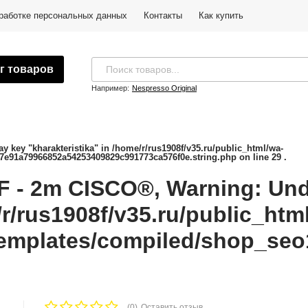
бработке персональных данных
Контакты
Как купить
г товаров
Например:
Nespresso Original
ey "kharakteristika" in /home/r/rus1908f/v35.ru/public_html/wa-
7e91a79966852a54253409829c991773ca576f0e.string.php on line 29 .
 2m CISCO®, Warning: Unde
/r/rus1908f/v35.ru/public_htm
emplates/compiled/shop_seo
(0)
Оставить отзыв