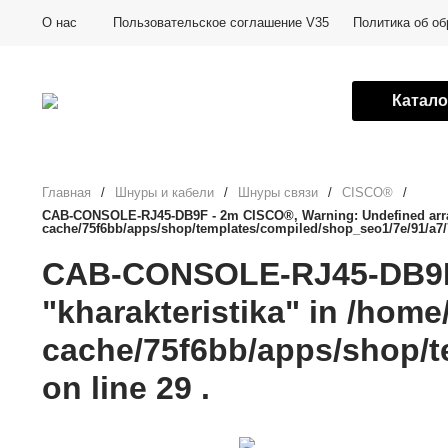
О нас
Пользовательское соглашение V35
Политика об о
Катало
Главная
/
Шнуры и кабели
/
Шнуры связи
/
CISCO®
/
CAB-CONSOLE-RJ45-DB9F - 2m CISCO®, Warning: Undefined array k
cache/75f6bb/apps/shop/templates/compiled/shop_seo1/7e/91/a7/
CAB-CONSOLE-RJ45-DB9F -
"kharakteristika" in /home
cache/75f6bb/apps/shop/t
on line 29 .