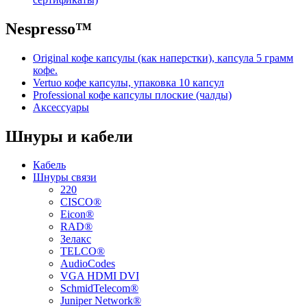
Nespresso™
Original кофе капсулы (как наперстки), капсула 5 грамм
кофе.
Vertuo кофе капсулы, упаковка 10 капсул
Professional кофе капсулы плоские (чалды)
Аксессуары
Шнуры и кабели
Кабель
Шнуры связи
220
CISCO®
Eicon®
RAD®
Зелакс
TELCO®
AudioCodes
VGA HDMI DVI
SchmidTelecom®
Juniper Network®