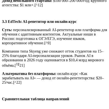
Доход небольшого стартапа:
$100 000–200 000/год; крупного
агентства: $1 млн+.[^12]
3.3 EdTech: AI-репетитор или онлайн-курс
Суть:
персонализированный AI-репетитор или платформа для
обучения с адаптивным контентом. Актуальные ниши в
России: подготовка к ОГЭ/ЕГЭ, изучение языков,
корпоративное обучение.[^9]
Компании типа Skyeng уже снижают отток студентов на 15–
25% благодаря AI-персонализации уроков. Рынок AI в
образовании в 2026 году оценивается в $10,4 млрд мирового
3][
объёма.[
21]
Альтернатива без платформы:
онлайн-курс «Как
зарабатывать на AI» — доход от онлайн-репетиторства: $20–
25/час.[^22]
Сравнительная таблица направлений