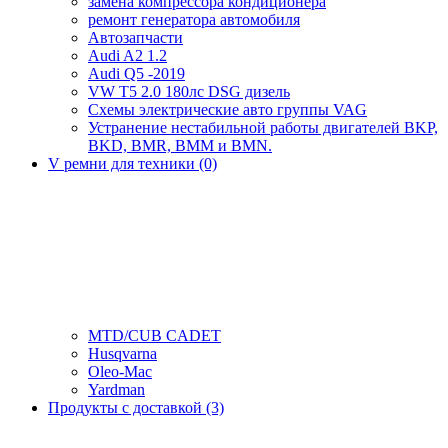
замена компрессора кондиционера
ремонт генератора автомобиля
Автозапчасти
Audi A2 1.2
Audi Q5 -2019
VW T5 2.0 180лс DSG дизель
Схемы электрические авто группы VAG
Устранение нестабильной работы двигателей BKP,
BKD, BMR, BMM и BMN.
V ремни для техники (0)
MTD/CUB CADET
Husqvarna
Oleo-Mac
Yardman
Продукты с доставкой (3)