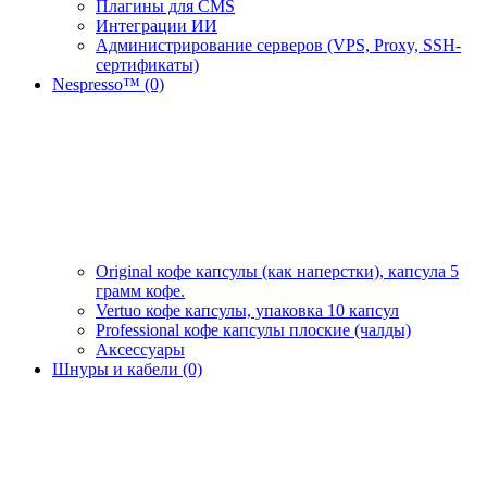
Плагины для CMS
Интеграции ИИ
Администрирование серверов (VPS, Proxy, SSH-
сертификаты)
Nespresso™ (0)
Original кофе капсулы (как наперстки), капсула 5
грамм кофе.
Vertuo кофе капсулы, упаковка 10 капсул
Professional кофе капсулы плоские (чалды)
Аксессуары
Шнуры и кабели (0)