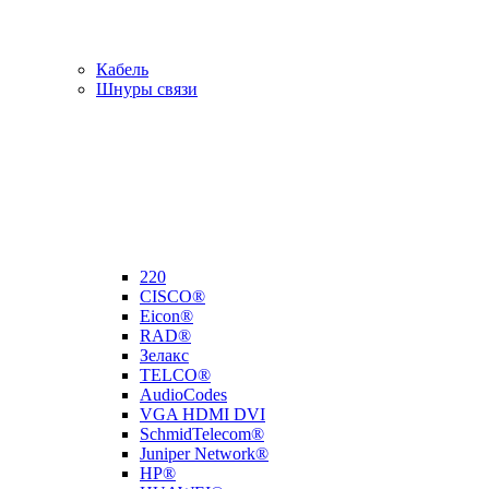
Кабель
Шнуры связи
220
CISCO®
Eicon®
RAD®
Зелакс
TELCO®
AudioCodes
VGA HDMI DVI
SchmidTelecom®
Juniper Network®
HP®