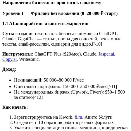
Направления бизнеса: от простого к сложному
Уровень 1 — Фриланс без вложений (0–20 000 ₽ старт)
1.1 AI-копирайтинг и контент-маркетинг
Суть:
создание текстов для бизнеса с помощью ChatGPT,
Claude, GigaChat — статьи, посты для соцсетей, рекламные
тексты, email-рассылки, сценарии для видео.[^10]
Инструменты:
ChatGPT Plus ($20/мес), Claude,
Jasper.ai
,
Copy.ai
, Writesonic.
Доход:
Начинающий: 50 000–80 000 ₽/мес
Опытный с портфолио: 150 000–250 000 ₽/мес[^11]
На международных биржах (Upwork, Fiverr): $50–1 500
за статью[^12]
Как начать:
Зарегистрируйтесь на Kwork,
fl.ru
, Авито Услуги
Создайте 5–10 образцов работ в разных форматах
Укажите специализацию (ниша: медицина, юридическая