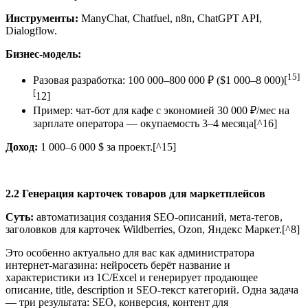
Инструменты:
ManyChat, Chatfuel, n8n, ChatGPT API,
Dialogflow.
Бизнес-модель:
15]
Разовая разработка: 100 000–800 000 ₽ ($1 000–8 000)[
[
12]
Пример: чат-бот для кафе с экономией 30 000 ₽/мес на
зарплате оператора — окупаемость 3–4 месяца[^16]
Доход:
1 000–6 000 $ за проект.[^15]
2.2 Генерация карточек товаров для маркетплейсов
Суть:
автоматизация создания SEO-описаний, мета-тегов,
заголовков для карточек Wildberries, Ozon, Яндекс Маркет.[^8]
Это особенно актуально для вас как администратора
интернет-магазина: нейросеть берёт название и
характеристики из 1С/Excel и генерирует продающее
описание, title, description и SEO-текст категорий. Одна задача
— три результата: SEO, конверсия, контент для