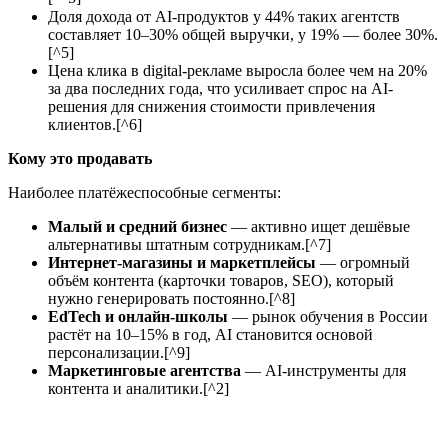
Доля дохода от AI-продуктов у 44% таких агентств
составляет 10–30% общей выручки, у 19% — более 30%.
[^5]
Цена клика в digital-рекламе выросла более чем на 20%
за два последних года, что усиливает спрос на AI-
решения для снижения стоимости привлечения
клиентов.[^6]
Кому это продавать
Наиболее платёжеспособные сегменты:
Малый и средний бизнес
— активно ищет дешёвые
альтернативы штатным сотрудникам.[^7]
Интернет-магазины и маркетплейсы
— огромный
объём контента (карточки товаров, SEO), который
нужно генерировать постоянно.[^8]
EdTech и онлайн-школы
— рынок обучения в России
растёт на 10–15% в год, AI становится основой
персонализации.[^9]
Маркетинговые агентства
— AI-инструменты для
контента и аналитики.[^2]