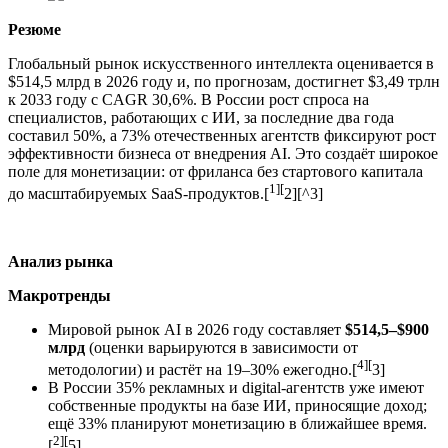
Резюме
Глобальный рынок искусственного интеллекта оценивается в
$514,5 млрд в 2026 году и, по прогнозам, достигнет $3,49 трлн
к 2033 году с CAGR 30,6%. В России рост спроса на
специалистов, работающих с ИИ, за последние два года
составил 50%, а 73% отечественных агентств фиксируют рост
эффективности бизнеса от внедрения AI. Это создаёт широкое
поле для монетизации: от фриланса без стартового капитала
1][
до масштабируемых SaaS-продуктов.[
2][^3]
Анализ рынка
Макротренды
Мировой рынок AI в 2026 году составляет
$514,5–$900
млрд
(оценки варьируются в зависимости от
4][
методологии) и растёт на 19–30% ежегодно.[
3]
В России 35% рекламных и digital-агентств уже имеют
собственные продукты на базе ИИ, приносящие доход;
ещё 33% планируют монетизацию в ближайшее время.
2][
[
5]