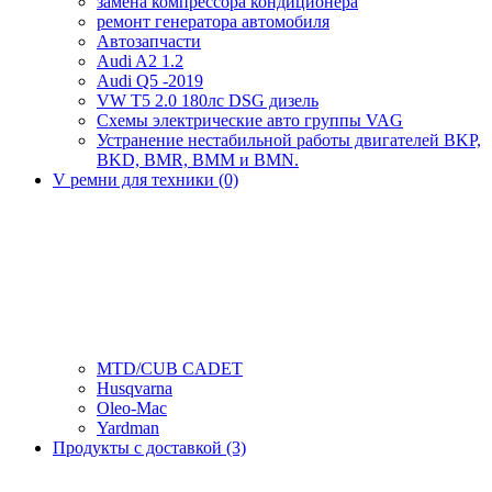
замена компрессора кондиционера
ремонт генератора автомобиля
Автозапчасти
Audi A2 1.2
Audi Q5 -2019
VW T5 2.0 180лс DSG дизель
Схемы электрические авто группы VAG
Устранение нестабильной работы двигателей BKP,
BKD, BMR, BMM и BMN.
V ремни для техники (0)
MTD/CUB CADET
Husqvarna
Oleo-Mac
Yardman
Продукты с доставкой (3)