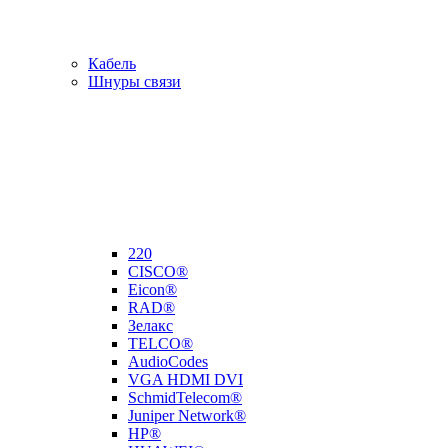
Кабель
Шнуры связи
220
CISCO®
Eicon®
RAD®
Зелакс
TELCO®
AudioCodes
VGA HDMI DVI
SchmidTelecom®
Juniper Network®
HP®