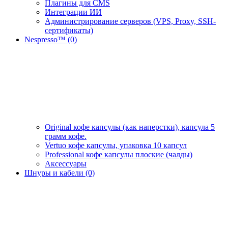
Плагины для CMS
Интеграции ИИ
Администрирование серверов (VPS, Proxy, SSH-
сертификаты)
Nespresso™ (0)
Original кофе капсулы (как наперстки), капсула 5
грамм кофе.
Vertuo кофе капсулы, упаковка 10 капсул
Professional кофе капсулы плоские (чалды)
Аксессуары
Шнуры и кабели (0)