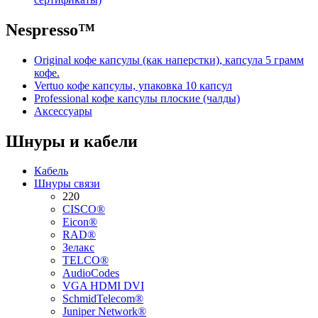
Nespresso™
Original кофе капсулы (как наперстки), капсула 5 грамм
кофе.
Vertuo кофе капсулы, упаковка 10 капсул
Professional кофе капсулы плоские (чалды)
Аксессуары
Шнуры и кабели
Кабель
Шнуры связи
220
CISCO®
Eicon®
RAD®
Зелакс
TELCO®
AudioCodes
VGA HDMI DVI
SchmidTelecom®
Juniper Network®