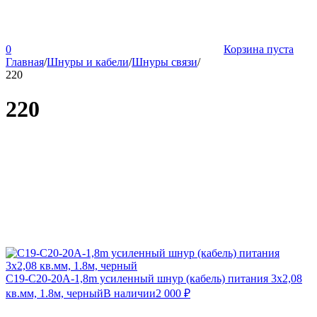
0
Корзина пуста
Главная
/
Шнуры и кабели
/
Шнуры связи
/
220
220
C19-C20-20А-1,8m усиленный шнур (кабель) питания 3х2,08
кв.мм, 1.8м, черный
В наличии
2 000
₽