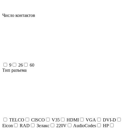
Число контактов
9
26
60
Тип разъема
TELCO
CISCO
V35
HDMI
VGA
DVI-D
Eicon
RAD
Зелакс
220V
AudioCodes
HP