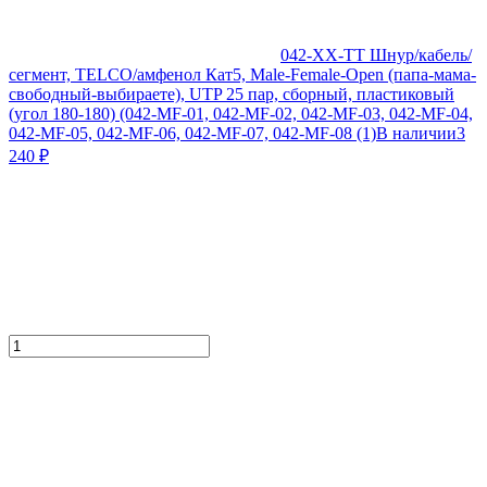
042-XX-TT Шнур/кабель/
сегмент, TELCO/амфенол Кат5, Male-Female-Open (папа-мама-
свободный-выбираете), UTP 25 пар, сборный, пластиковый
(угол 180-180) (042-MF-01, 042-MF-02, 042-MF-03, 042-MF-04,
042-MF-05, 042-MF-06, 042-MF-07, 042-MF-08 (1)
В наличии
3
240
₽