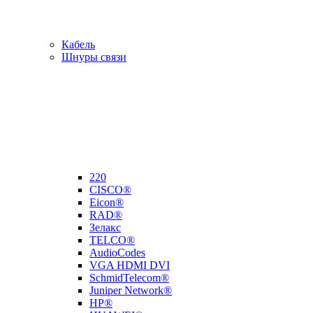
Кабель
Шнуры связи
220
CISCO®
Eicon®
RAD®
Зелакс
TELCO®
AudioCodes
VGA HDMI DVI
SchmidTelecom®
Juniper Network®
HP®