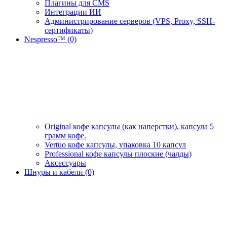
Плагины для CMS
Интеграции ИИ
Администрирование серверов (VPS, Proxy, SSH-
сертификаты)
Nespresso™ (0)
Original кофе капсулы (как наперстки), капсула 5
грамм кофе.
Vertuo кофе капсулы, упаковка 10 капсул
Professional кофе капсулы плоские (чалды)
Аксессуары
Шнуры и кабели (0)