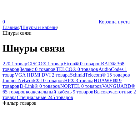
0
Корзина пуста
Главная
/
Шнуры и кабели
/
Шнуры связи
Шнуры связи
220
1 товар
CISCO®
1 товар
Eicon®
0 товаров
RAD®
368
товаров
Зелакс
0 товаров
TELCO®
0 товаров
AudioCodes
1
товар
VGA HDMI DVI
2 товара
SchmidTelecom®
15 товаров
Juniper Network®
10 товаров
HP®
3 товара
HUAWEI®
9
товаров
D-Link®
0 товаров
NORTEL
0 товаров
VANGUARD®
65 товаров
коаксиальный кабель
9 товаров
Высокочастотные
2
товара
Специальные
245 товаров
Фильтр товаров