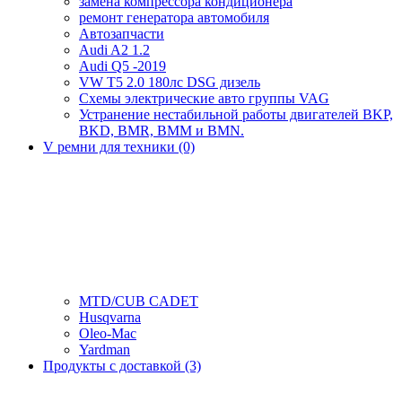
замена компрессора кондиционера
ремонт генератора автомобиля
Автозапчасти
Audi A2 1.2
Audi Q5 -2019
VW T5 2.0 180лс DSG дизель
Схемы электрические авто группы VAG
Устранение нестабильной работы двигателей BKP,
BKD, BMR, BMM и BMN.
V ремни для техники (0)
MTD/CUB CADET
Husqvarna
Oleo-Mac
Yardman
Продукты с доставкой (3)