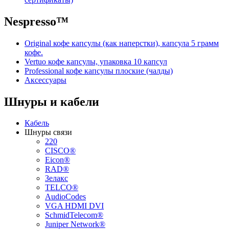
Nespresso™
Original кофе капсулы (как наперстки), капсула 5 грамм
кофе.
Vertuo кофе капсулы, упаковка 10 капсул
Professional кофе капсулы плоские (чалды)
Аксессуары
Шнуры и кабели
Кабель
Шнуры связи
220
CISCO®
Eicon®
RAD®
Зелакс
TELCO®
AudioCodes
VGA HDMI DVI
SchmidTelecom®
Juniper Network®