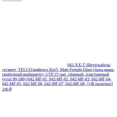
042-XX-T Шнур/кабель/
сегмент, TELCO/амфенол Кат5, Male-Female-Open (папа-мама-
свободный-выбираете), UTP 25 пар, сборный, пластиковый
(угол 90-180) (042-MF-01, 042-MF-02, 042-MF-03, 042-MF-04,
042-MF-05, 042-MF-06, 042-MF-07, 042-MF-08, (1)
В наличии
3
240
₽