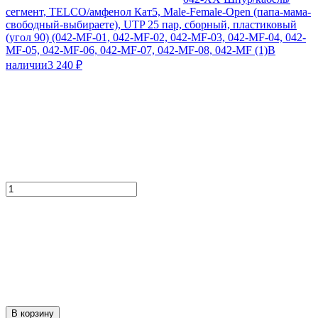
сегмент, TELCO/амфенол Кат5, Male-Female-Open (папа-мама-
свободный-выбираете), UTP 25 пар, сборный, пластиковый
(угол 90) (042-MF-01, 042-MF-02, 042-MF-03, 042-MF-04, 042-
MF-05, 042-MF-06, 042-MF-07, 042-MF-08, 042-MF (1)
В
наличии
3 240
₽
В корзину