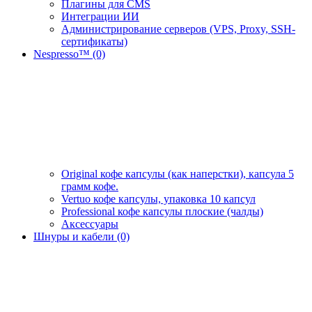
Плагины для CMS
Интеграции ИИ
Администрирование серверов (VPS, Proxy, SSH-
сертификаты)
Nespresso™ (0)
Original кофе капсулы (как наперстки), капсула 5
грамм кофе.
Vertuo кофе капсулы, упаковка 10 капсул
Professional кофе капсулы плоские (чалды)
Аксессуары
Шнуры и кабели (0)