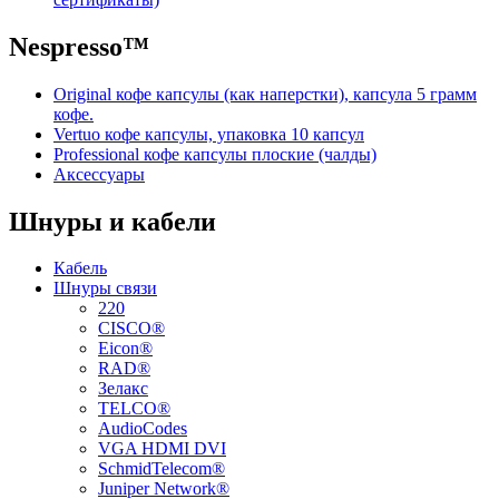
Nespresso™
Original кофе капсулы (как наперстки), капсула 5 грамм
кофе.
Vertuo кофе капсулы, упаковка 10 капсул
Professional кофе капсулы плоские (чалды)
Аксессуары
Шнуры и кабели
Кабель
Шнуры связи
220
CISCO®
Eicon®
RAD®
Зелакс
TELCO®
AudioCodes
VGA HDMI DVI
SchmidTelecom®
Juniper Network®