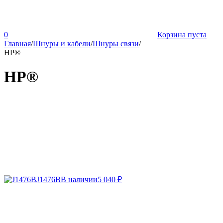
0
Корзина пуста
Главная
/
Шнуры и кабели
/
Шнуры связи
/
HP®
HP®
J1476B
В наличии
5 040
₽