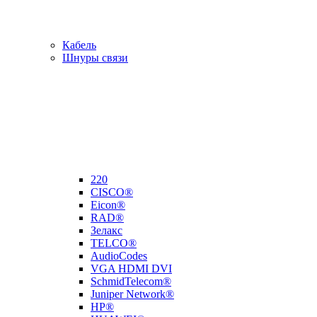
Кабель
Шнуры связи
220
CISCO®
Eicon®
RAD®
Зелакс
TELCO®
AudioCodes
VGA HDMI DVI
SchmidTelecom®
Juniper Network®
HP®