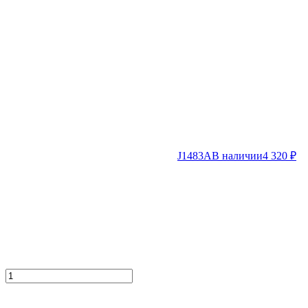
J1483A
В наличии
4 320
₽