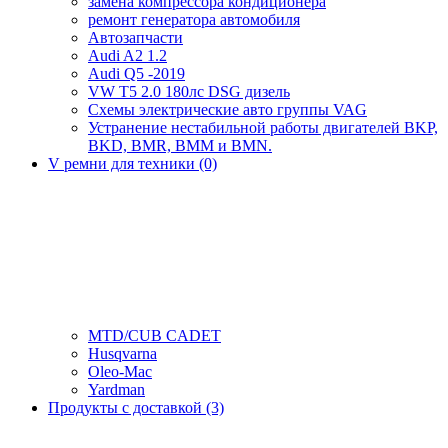
замена компрессора кондиционера
ремонт генератора автомобиля
Автозапчасти
Audi A2 1.2
Audi Q5 -2019
VW T5 2.0 180лс DSG дизель
Схемы электрические авто группы VAG
Устранение нестабильной работы двигателей BKP,
BKD, BMR, BMM и BMN.
V ремни для техники (0)
MTD/CUB CADET
Husqvarna
Oleo-Mac
Yardman
Продукты с доставкой (3)