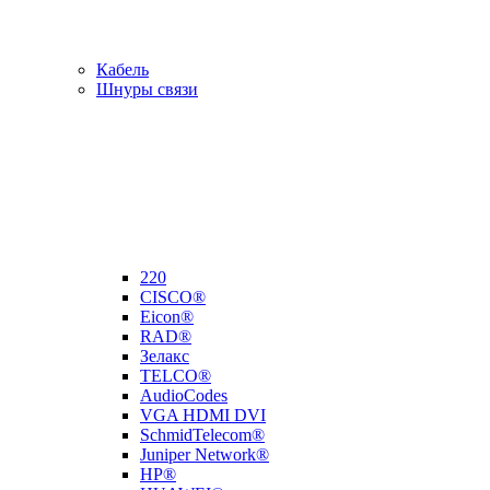
Кабель
Шнуры связи
220
CISCO®
Eicon®
RAD®
Зелакс
TELCO®
AudioCodes
VGA HDMI DVI
SchmidTelecom®
Juniper Network®
HP®