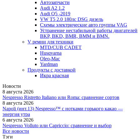
Автозапчасти
Audi A2 1.2
Audi Q5 -2019
VW T5 2.0 180лс DSG дизель
Схемы электрические авто группы VAG
Устранение нестабильной работы двигателей
BKP, BKD, BMR, BMM и BMN.
V ремни для техники
MTD/CUB CADET
Husqvarna
Oleo-Mac
Yardman
Продукты с доставкой
Икра красная
Новости
8 августа 2026
Nespresso Ristretto Italiano или Roma: сравнение сортов
8 августа 2026
Napoli (инт.13) Nespresso™ с нотками горького какао —
энергия утра
6 августа 2026
Nespresso Volluto или Capriccio: сравнение и выбор
Все новости
Тэги