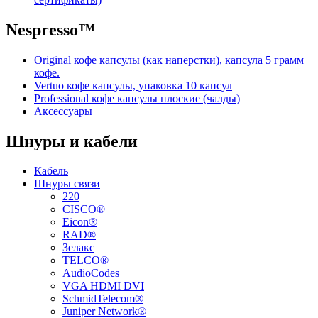
Nespresso™
Original кофе капсулы (как наперстки), капсула 5 грамм
кофе.
Vertuo кофе капсулы, упаковка 10 капсул
Professional кофе капсулы плоские (чалды)
Аксессуары
Шнуры и кабели
Кабель
Шнуры связи
220
CISCO®
Eicon®
RAD®
Зелакс
TELCO®
AudioCodes
VGA HDMI DVI
SchmidTelecom®
Juniper Network®