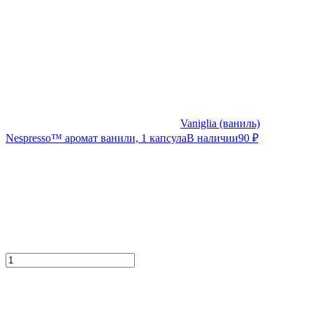
Vaniglia (ваниль)
Nespresso™ аромат ванили, 1 капсула
В наличии
90
₽