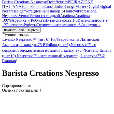
Barista Creations Nespresso
Decaffeinato
ISPIRAZIONE
ITALIANA
Ispirazione Italiano
Limited
Lungo
Master Origin
Original
Nespresso дегустационный набор 14 капсул
Professional
Nespresso
Vertuo
Vertuo со скидкой
Арабика
Арабика
100%
Арабика и Робуста
Интенсивность 1-5
Интенсивность 9-
12
Ристретто
Робуста
Эспрессо
интенсвность 6-9
капучино
показать все
скрыть
Лучшие товары
Livanto Nespresso™ (инт 6) 100% арабика из Латинской
Америки,, 1 капсула
75
₽
Volluto (инт.6) Nespresso™ со
сладкими бисквитными нотками 1 капсула
75
₽
Ristretto Italiano
(инт.10) Nespresso™ интенсивный характер, 1 капсула
75
₽
Главная
/
Barista Creations Nespresso
Сортировать по:
Оценка покупателей
↑