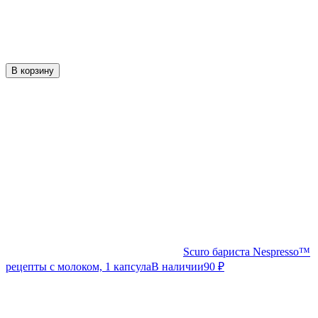
В корзину
Scuro бариста Nespresso™
рецепты с молоком, 1 капсула
В наличии
90
₽