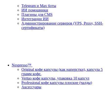
Telegram и Max боты
ИИ помощники
Плагины для CMS
Интеграции ИИ
Администрирование серверов (VPS, Proxy, SSH-
сертификаты)
Nespresso™
Original кофе капсулы (как наперстки), капсула 5
грамм кофе.
Vertuo кофе капсулы, упаковка 10 капсул
Professional кофе капсулы плоские (чалды)
Аксессуары