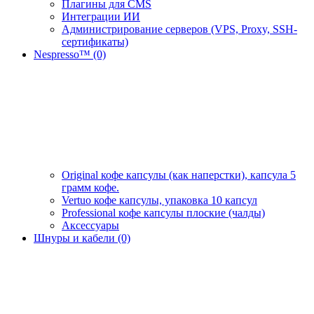
Плагины для CMS
Интеграции ИИ
Администрирование серверов (VPS, Proxy, SSH-
сертификаты)
Nespresso™ (0)
Original кофе капсулы (как наперстки), капсула 5
грамм кофе.
Vertuo кофе капсулы, упаковка 10 капсул
Professional кофе капсулы плоские (чалды)
Аксессуары
Шнуры и кабели (0)