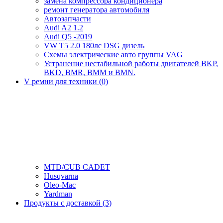
замена компрессора кондиционера
ремонт генератора автомобиля
Автозапчасти
Audi A2 1.2
Audi Q5 -2019
VW T5 2.0 180лс DSG дизель
Схемы электрические авто группы VAG
Устранение нестабильной работы двигателей BKP,
BKD, BMR, BMM и BMN.
V ремни для техники (0)
MTD/CUB CADET
Husqvarna
Oleo-Mac
Yardman
Продукты с доставкой (3)