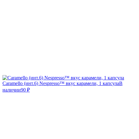
Caramello (инт.6) Nespresso™ вкус карамели, 1 капсула
В
наличии
90
₽