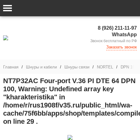
8 (926) 211-11-97
WhatsApp
Звонок бесплатный по РФ
Заказать звонок
Главная
/
Шнуры и кабели
/
Шнуры связи
/
NORTEL
/
DPN 100
NT7P32AC Four-port V.36 PI DTE 64 DPN
100, Warning: Undefined array key
"kharakteristika" in
/home/r/rus1908f/v35.ru/public_html/wa-
cache/75f6bb/apps/shop/templates/compil
on line 29 .